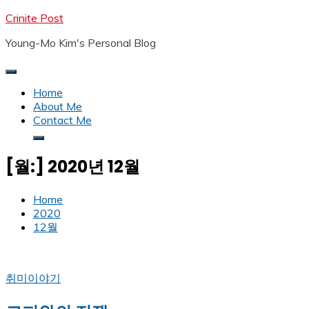
Skip
Crinite Post
to
Young-Mo Kim's Personal Blog
content
Home
About Me
Contact Me
[월:]
2020년 12월
Home
2020
12월
취미이야기