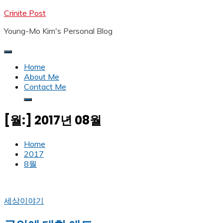
Skip
Crinite Post
to
Young-Mo Kim's Personal Blog
content
Home
About Me
Contact Me
[월:]
2017년 08월
Home
2017
8월
세상이야기