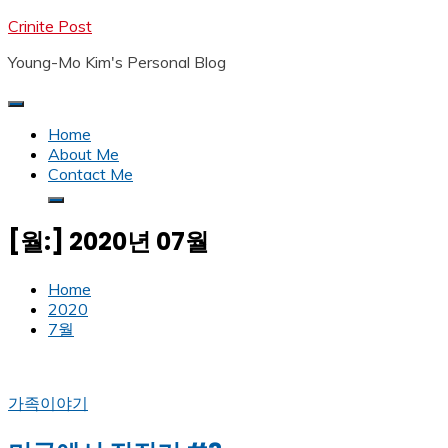
Skip
Crinite Post
to
Young-Mo Kim's Personal Blog
content
Home
About Me
Contact Me
[월:]
2020년 07월
Home
2020
7월
가족이야기