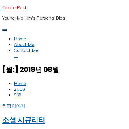
Skip
Crinite Post
to
Young-Mo Kim's Personal Blog
content
Home
About Me
Contact Me
[월:]
2018년 08월
Home
2018
8월
직장이야기
소셜 시큐리티